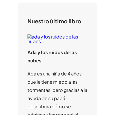
a
r
Nuestro último libro
Ada y los ruidos de las
nubes
Ada es una niña de 4 años
que le tiene miedo a las
tormentas, pero gracias a la
ayuda de su papá
descubrirá cómo se
originan y les perderá el