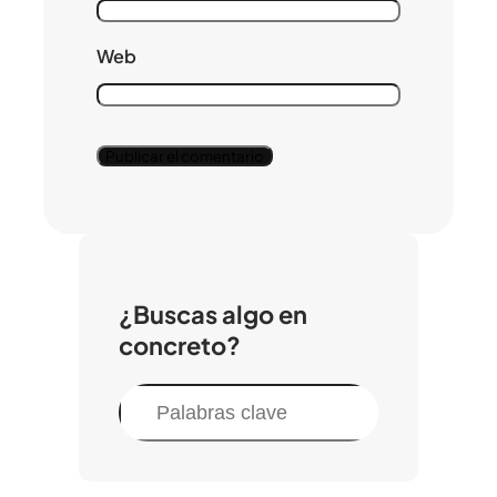
Web
¿Buscas algo en
concreto?
B
u
s
c