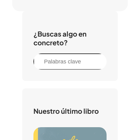
¿Buscas algo en
concreto?
B
u
s
c
a
r
Nuestro último libro